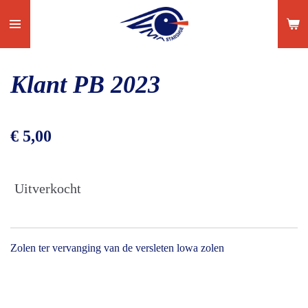
Ga
direct
naar
de
Klant PB 2023
hoofdinhoud
€ 5,00
Uitverkocht
Zolen ter vervanging van de versleten lowa zolen