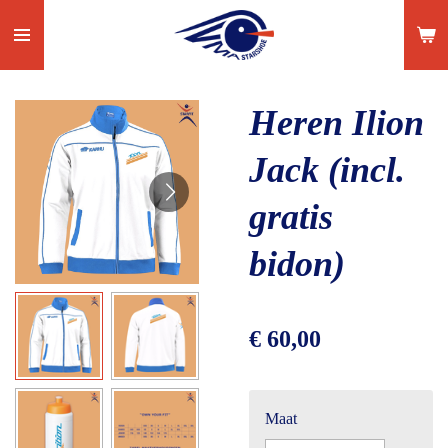
Ga
direct
naar
de
Heren Ilion
hoofdinhoud
Jack (incl.
gratis
bidon)
€ 60,00
Maat