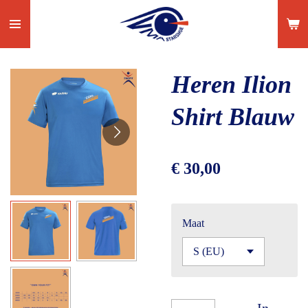
Ga
direct
naar
de
Heren Ilion
hoofdinhoud
Shirt Blauw
€ 30,00
Maat