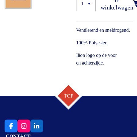
In
winkelwagen
Ventilerend en sneldrogend.
100% Polyester.
Ilion logo op de voor
en achterzijde.
TOP
F
I
L
a
n
i
CONTACT