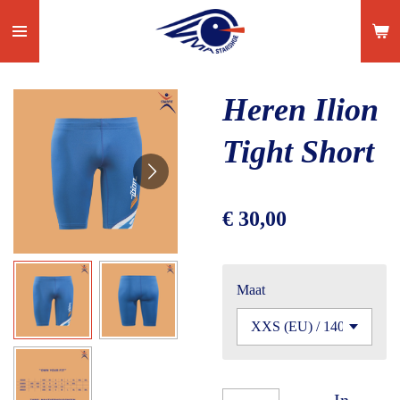
Ga
direct
naar
de
Heren Ilion
hoofdinhoud
Tight Short
€ 30,00
Maat