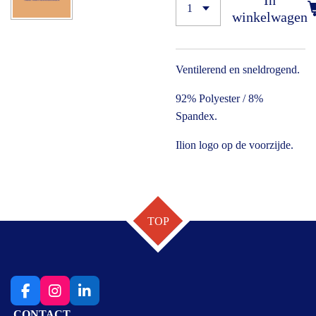
In
winkelwagen
Ventilerend en sneldrogend.
92% Polyester / 8%
Spandex.
Ilion logo op de voorzijde.
TOP
F
I
L
a
n
i
CONTACT