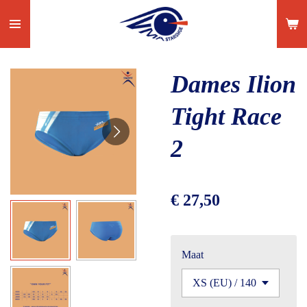
Ga
direct
naar
de
Dames Ilion
hoofdinhoud
Tight Race
2
€ 27,50
Maat