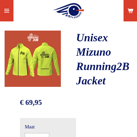
Ga
direct
naar
de
Unisex
hoofdinhoud
Mizuno
Running2B
Jacket
€ 69,95
Maat