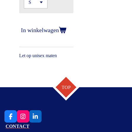
In winkelwagen
Let op unisex maten
TOP
F
I
L
a
n
i
CONTACT
c
s
n