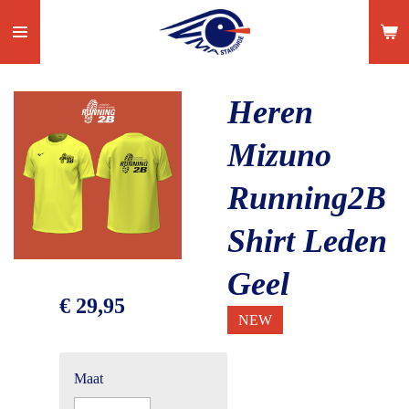
Ga
direct
naar
de
Heren
hoofdinhoud
Mizuno
Running2B
Shirt Leden
Geel
€ 29,95
NEW
Maat