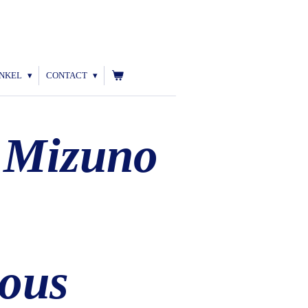
NKEL
CONTACT
 Mizuno
ous