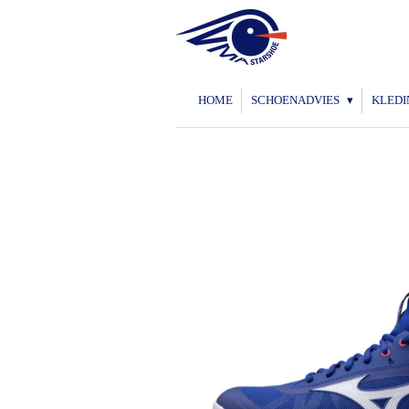
Ga
direct
naar
de
HOME
SCHOENADVIES
KLEDI
hoofdinhoud