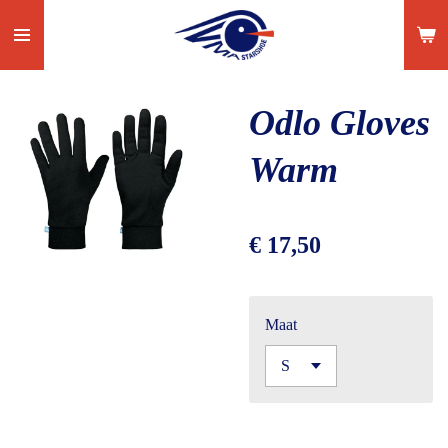
Ga
direct
naar
de
Odlo Gloves
hoofdinhoud
Warm
€ 17,50
Maat