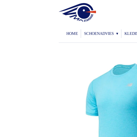
Ga
direct
naar
de
HOME
SCHOENADVIES
KLEDI
hoofdinhoud