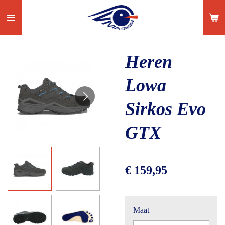
Ga
direct
naar
de
Heren
hoofdinhoud
Lowa
Sirkos Evo
GTX
€ 159,95
Maat