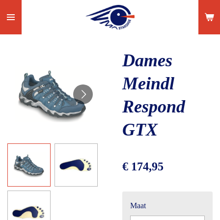
Ga
direct
naar
de
Dames
hoofdinhoud
Meindl
Respond
GTX
€ 174,95
Maat