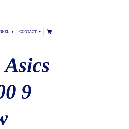
NKEL
CONTACT
 Asics
00 9
w