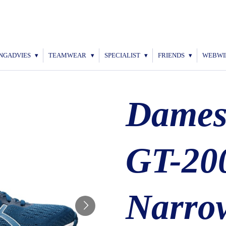
NGADVIES
TEAMWEAR
SPECIALIST
FRIENDS
WEBWI
Dames
GT-20
Narro