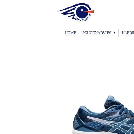
Ga
direct
naar
de
HOME
SCHOENADVIES
KLEDI
hoofdinhoud