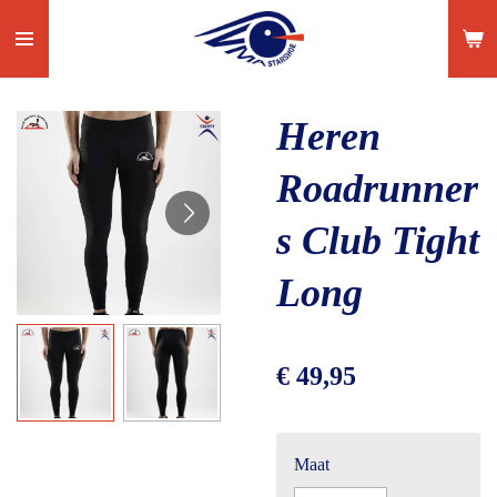
Ga
direct
naar
de
Heren
hoofdinhoud
Roadrunner
s Club Tight
Long
€ 49,95
Maat